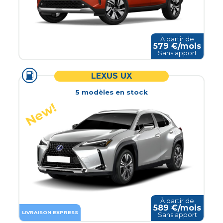
À partir de
579
€/mois
Sans apport
LEXUS UX
5
modèle
s
en stock
À partir de
589
€/mois
LIVRAISON EXPRESS
Sans apport