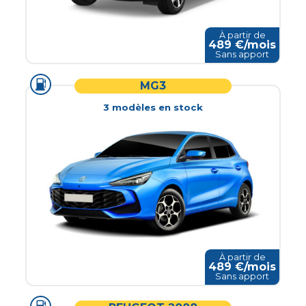
À partir de
489
€/mois
Sans apport
MG3
3
modèle
s
en stock
À partir de
489
€/mois
Sans apport