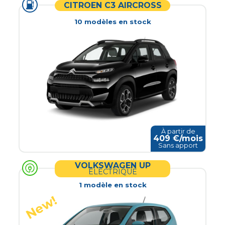
CITROEN C3 AIRCROSS
10
modèle
s
en stock
À partir de
409
€/mois
Sans apport
VOLKSWAGEN UP
ELECTRIQUE
1
modèle
en stock