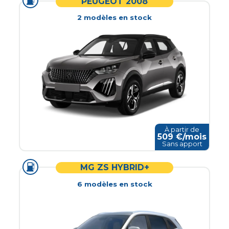
PEUGEOT 2008
2
modèle
s
en stock
À partir de
509
€/mois
Sans apport
MG ZS HYBRID+
6
modèle
s
en stock