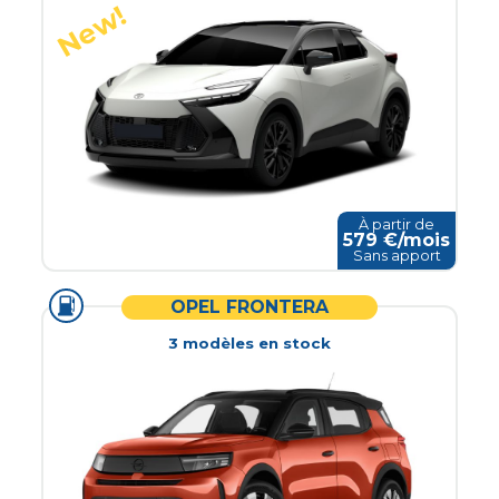
À partir de
579
€/mois
Sans apport
OPEL FRONTERA
3
modèle
s
en stock