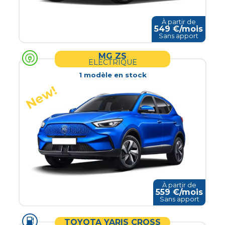
À partir de
549
€/mois
Sans apport
MG ZS
ELECTRIQUE
1
modèle
en stock
À partir de
559
€/mois
Sans apport
TOYOTA YARIS CROSS