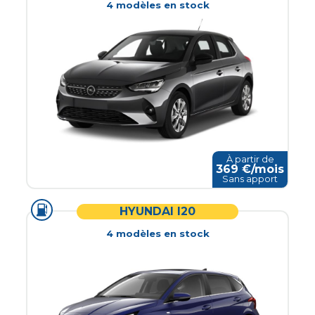
4
modèle
s
en stock
À partir de
369
€/mois
Sans apport
HYUNDAI I20
4
modèle
s
en stock