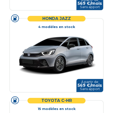
569
€/mois
Sans apport
HONDA JAZZ
4
modèle
s
en stock
À partir de
569
€/mois
Sans apport
TOYOTA C-HR
15
modèle
s
en stock