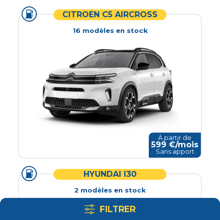
CITROEN C5 AIRCROSS
16
modèle
s
en stock
À partir de
599
€/mois
Sans apport
HYUNDAI I30
2
modèle
s
en stock
FILTRER