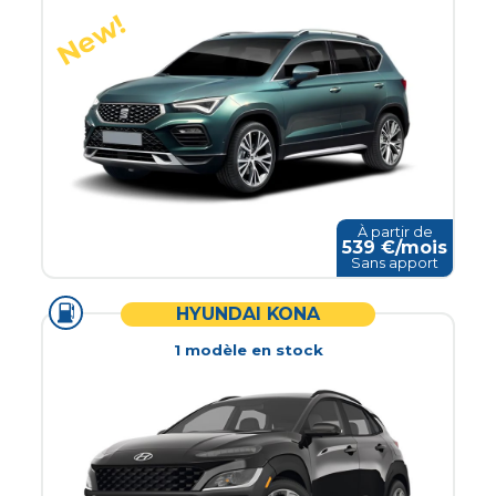
À partir de
539
€/mois
Sans apport
HYUNDAI KONA
1
modèle
en stock