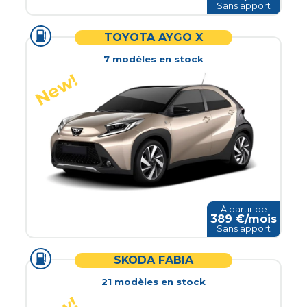
Sans apport
TOYOTA AYGO X
7
modèle
s
en stock
À partir de
389
€/mois
Sans apport
SKODA FABIA
21
modèle
s
en stock