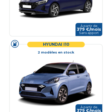
À partir de
379
€/mois
Sans apport
HYUNDAI I10
2
modèle
s
en stock
À partir de
379
€/mois