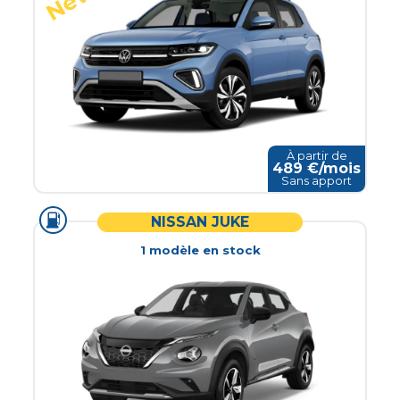
À partir de
489
€/mois
Sans apport
NISSAN JUKE
1
modèle
en stock