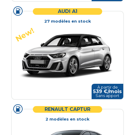
AUDI A1
27
modèle
s
en stock
À partir de
539
€/mois
Sans apport
RENAULT CAPTUR
2
modèle
s
en stock