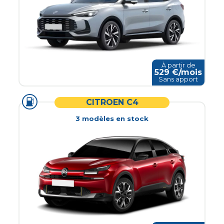
À partir de
529
€/mois
Sans apport
CITROEN C4
3
modèle
s
en stock