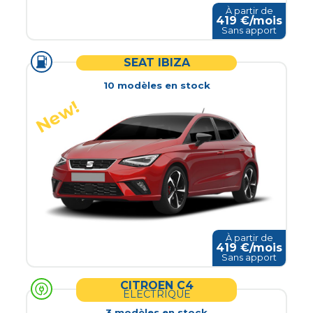
À partir de
419
€/mois
Sans apport
SEAT IBIZA
10
modèle
s
en stock
À partir de
419
€/mois
Sans apport
CITROEN C4
ELECTRIQUE
3
modèle
s
en stock