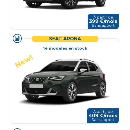
À partir de
399
€/mois
Sans apport
SEAT ARONA
14
modèle
s
en stock
À partir de
409
€/mois
Sans apport