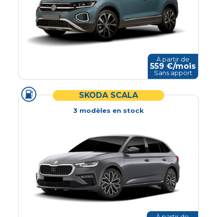
À partir de
559
€/mois
Sans apport
SKODA SCALA
3
modèle
s
en stock
À partir de