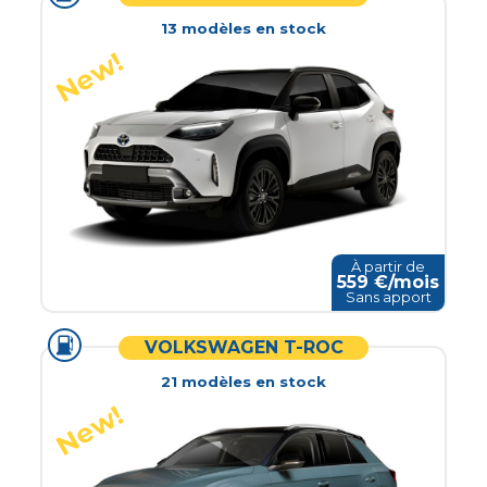
13
modèle
s
en stock
À partir de
559
€/mois
Sans apport
VOLKSWAGEN T-ROC
21
modèle
s
en stock