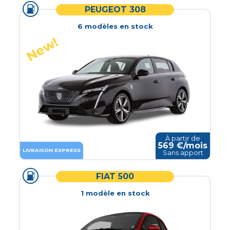
PEUGEOT 308
6
modèle
s
en stock
À partir de
569
€/mois
LIVRAISON EXPRESS
Sans apport
FIAT 500
1
modèle
en stock