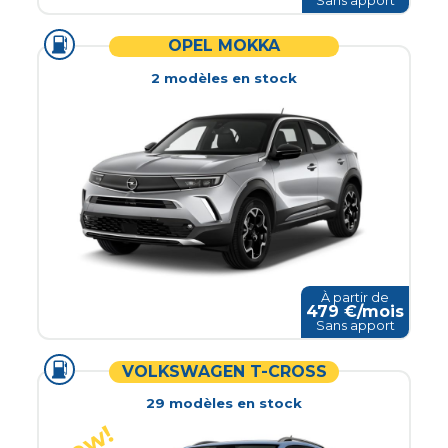
Sans apport
OPEL MOKKA
2
modèle
s
en stock
À partir de
479
€/mois
Sans apport
VOLKSWAGEN T-CROSS
29
modèle
s
en stock