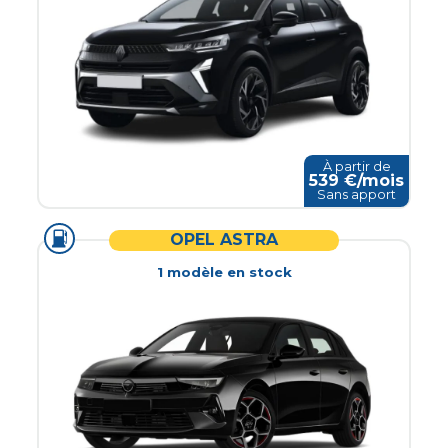
À partir de
539
€/mois
Sans apport
OPEL ASTRA
1
modèle
en stock