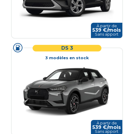
À partir de
539
€/mois
Sans apport
DS 3
3
modèle
s
en stock
À partir de
539
€/mois
Sans apport