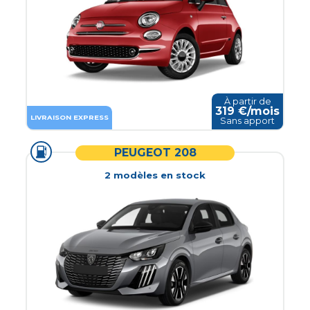
À partir de
319
€/mois
LIVRAISON EXPRESS
Sans apport
PEUGEOT 208
2
modèle
s
en stock