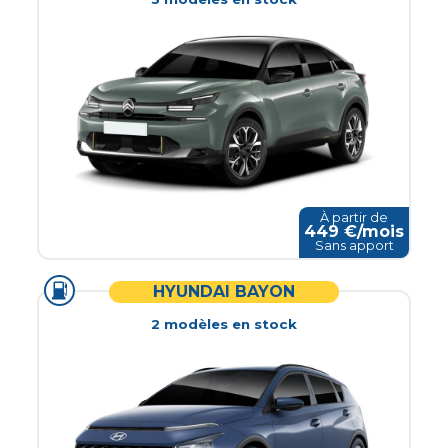
À partir de
449
€/mois
Sans apport
HYUNDAI BAYON
2
modèle
s
en stock