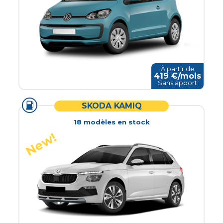
À partir de
419
€/mois
Sans apport
SKODA KAMIQ
18
modèle
s
en stock