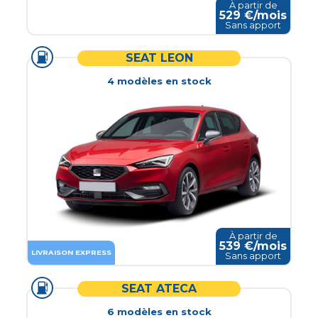
À partir de
529
€/mois
Sans apport
SEAT LEON
4
modèle
s
en stock
À partir de
539
€/mois
LIVRAISON EXPRESS
Sans apport
SEAT ATECA
6
modèle
s
en stock