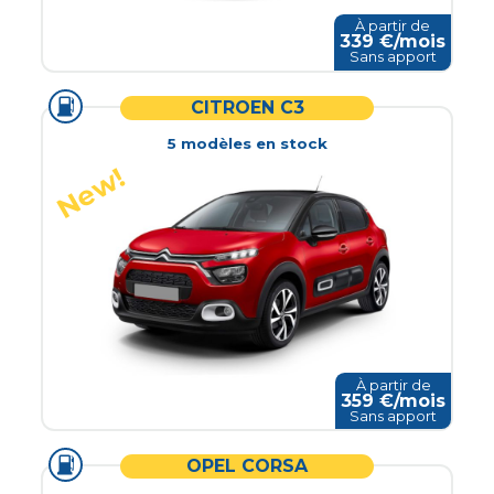
À partir de
339
€/mois
Sans apport
CITROEN C3
5
modèle
s
en stock
À partir de
359
€/mois
Sans apport
OPEL CORSA