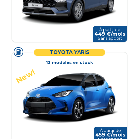
À partir de
449
€/mois
Sans apport
TOYOTA YARIS
13
modèle
s
en stock
À partir de
459
€/mois