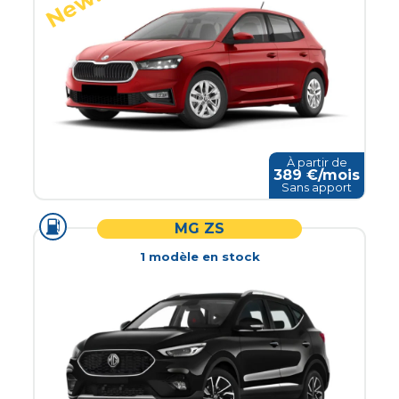
À partir de
389
€/mois
Sans apport
MG ZS
1
modèle
en stock