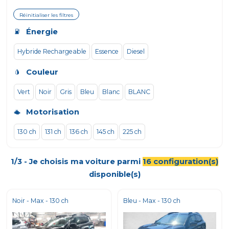
Réinitialiser les filtres
Énergie
Hybride Rechargeable
Essence
Diesel
Couleur
Vert
Noir
Gris
Bleu
Blanc
BLANC
Motorisation
130 ch
131 ch
136 ch
145 ch
225 ch
1/3 - Je choisis ma voiture parmi
16
configuration(s)
disponible(s)
Noir - Max - 130 ch
Bleu - Max - 130 ch