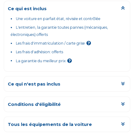
Ce qui est inclus
Une voiture en parfait état, révisée et contrôlée
L'entretien, la garantie toutes pannes (mécaniques,
électroniques) offerts
Les frais d'immatriculation / carte grise
Les frais d'adhésion: offerts
La garantie du meilleur prix
Ce qui n'est pas inclus
Les km parcourus au-delà du forfait mensuel
L'assurance, obligatoirement tous risques
Conditions d'éligibilité
Tout ce qui est de votre responsabilité, ou fortuit (erreurs de
carburant, pertes de clés...)
Tous les équipements de la voiture
Les frais de livraison et de retour - cf. conditions générales