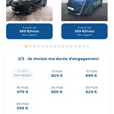
À partir de
À partir de
599 €/mois
599 €/mois
Sans apport
Sans apport
2/3 - Je choisis ma durée d'engagement
3 mois
6 mois
12 mois
829 €
699 €
non dispo
18 mois
24 mois
36 mois
679 €
659 €
629 €
48 mois
599 €