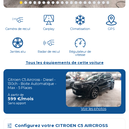
Caméra de recul
Carplay
Climatisation
GPS
Jantes alu
Radar de recul
Régulateur de
vitesse
Tous les équipements de cette voiture
Citroen C5 Aircross -
Diesel
-
130
Ch - Boite
Automatique
-
Max
-
5
Places
À partir de
599
€/mois
Sans apport
Voir les photos
Configurez votre
CITROEN C5 AIRCROSS