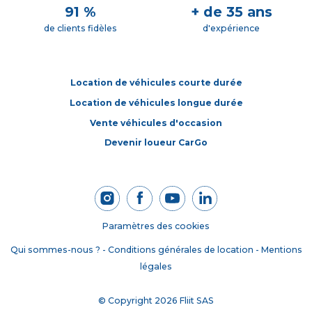
Combiné numérique 12,3' personnalisable
91 %
+ de 35 ans
Condamnation centralisée
de clients fidèles
d'expérience
Coques de rétroviseurs extérieurs Noir Brillant
Custodes AR surteintées
Location de véhicules courte durée
Démarrage mains libres
Location de véhicules longue durée
Détection de sous-gonflage
Vente véhicules d'occasion
Elargisseurs d'aile et bas de caisse Noir Mat
Devenir loueur CarGo
Enjoliveurs de contour de vitres latérales chromés
Essuie-vitres AV automatique Magic Wash
Feux AR 3D à LED
Feux diurnes à LED avec clignotants à LED
Fixations ISOFIX sur les sièges passager AV et latéraux AR
Paramètres des cookies
Frein de stationnement électrique automatique
Qui sommes-nous ?
-
Conditions générales de location
-
Mentions
Garnissage Tissu Bruneo chine/Toile enduite Noire/Ambiance
légales
Metropolitan Black avec Sièges Advanced Comfort
© Copyright 2026 Fliit SAS
Jantes alliage 18' PULSAR Diamantées bi-ton