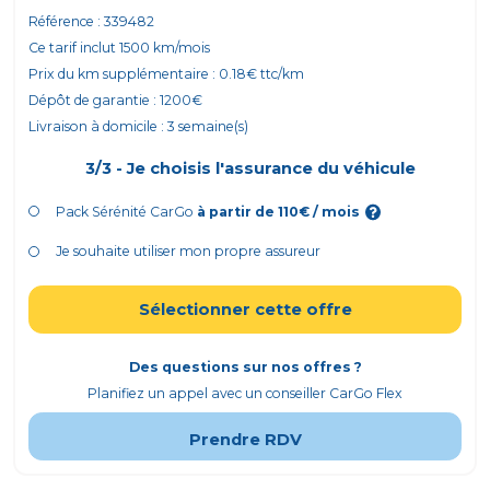
Référence :
339482
Ce tarif inclut
1500
km/mois
Prix du km supplémentaire :
0.18
€ ttc/km
Dépôt de garantie :
1200
€
Livraison à domicile :
3
semaine(s)
3/3 - Je choisis l'assurance du véhicule
Pack Sérénité CarGo
à partir de
110
€ / mois
Je souhaite utiliser mon propre assureur
Sélectionner cette offre
Des questions sur nos offres ?
Planifiez un appel avec un conseiller CarGo Flex
Prendre RDV