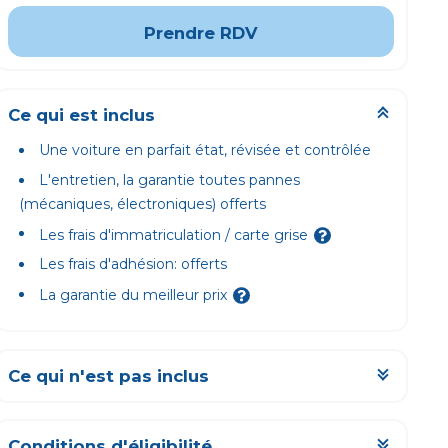
Prendre RDV
Ce qui est inclus
Une voiture en parfait état, révisée et contrôlée
L'entretien, la garantie toutes pannes
(mécaniques, électroniques) offerts
Les frais d'immatriculation / carte grise
Les frais d'adhésion: offerts
La garantie du meilleur prix
Ce qui n'est pas inclus
Les km parcourus au-delà du forfait mensuel
L'assurance, obligatoirement tous risques
Conditions d'éligibilité