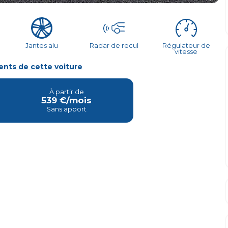
Jantes alu
Radar de recul
Régulateur de
vitesse
nts de cette voiture
À partir de
539
€/mois
Sans apport