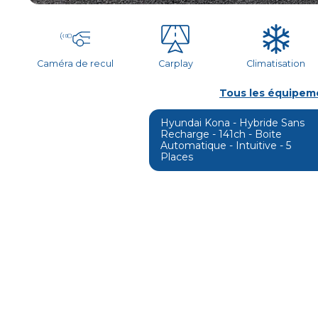
Caméra de recul
Carplay
Climatisation
Tous les équipeme
Hyundai Kona -
Hybride Sans
Recharge
-
141
Ch - Boite
Automatique
-
Intuitive
-
5
Places