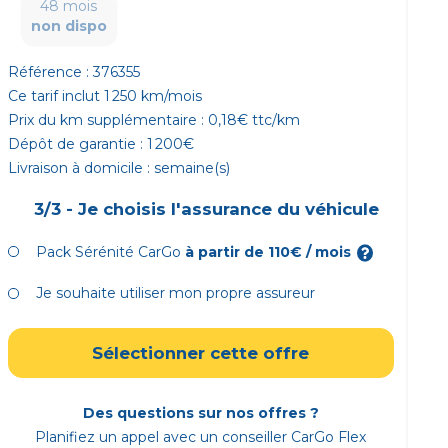
48 mois
non dispo
Référence :
376355
Ce tarif inclut
1 250
km/mois
Prix du km supplémentaire :
0,18
€ ttc/km
Dépôt de garantie :
1 200
€
Livraison à domicile :
semaine(s)
3/3 - Je choisis l'assurance du véhicule
Pack Sérénité CarGo
à partir de
110
€ / mois
Je souhaite utiliser mon propre assureur
Sélectionner cette offre
Des questions sur nos offres ?
Planifiez un appel avec un conseiller CarGo Flex