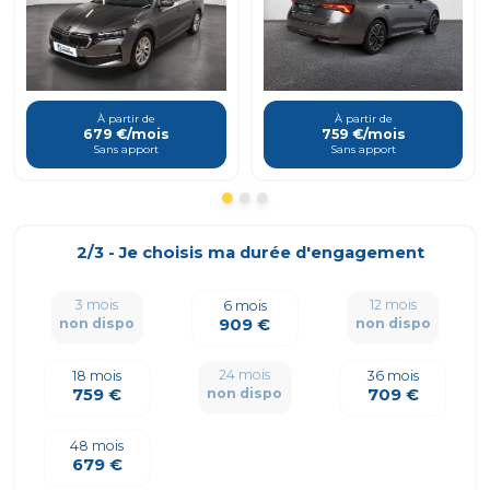
À partir de
À partir de
679 €/mois
759 €/mois
Sans apport
Sans apport
2/3 - Je choisis ma durée d'engagement
3 mois
12 mois
6 mois
909 €
non dispo
non dispo
24 mois
18 mois
36 mois
759 €
709 €
non dispo
48 mois
679 €