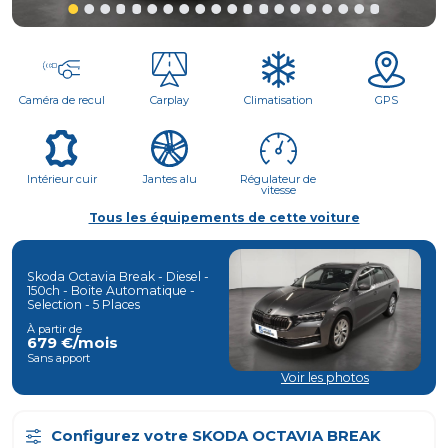
Caméra de recul
Carplay
Climatisation
GPS
Intérieur cuir
Jantes alu
Régulateur de
vitesse
Tous les équipements de cette voiture
Skoda Octavia Break -
Diesel
-
150
Ch - Boite
Automatique
-
Selection
-
5
Places
À partir de
679
€/mois
Sans apport
Voir les photos
Configurez votre
SKODA OCTAVIA BREAK