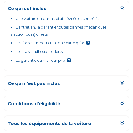
Ce qui est inclus
Une voiture en parfait état, révisée et contrôlée
L'entretien, la garantie toutes pannes (mécaniques,
électroniques) offerts
Les frais d'immatriculation / carte grise
Les frais d'adhésion: offerts
La garantie du meilleur prix
Ce qui n'est pas inclus
Les km parcourus au-delà du forfait mensuel
L'assurance, obligatoirement tous risques
Conditions d'éligibilité
Tout ce qui est de votre responsabilité, ou fortuit (erreurs de
carburant, pertes de clés...)
Tous les équipements de la voiture
Les frais de livraison et de retour - cf. conditions générales