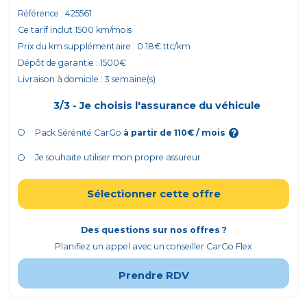
Référence :
425561
Ce tarif inclut
1500
km/mois
Prix du km supplémentaire :
0.18
€ ttc/km
Dépôt de garantie :
1500
€
Livraison à domicile :
3
semaine(s)
3/3 - Je choisis l'assurance du véhicule
Pack Sérénité CarGo
à partir de
110
€ / mois
Je souhaite utiliser mon propre assureur
Sélectionner cette offre
Des questions sur nos offres ?
Planifiez un appel avec un conseiller CarGo Flex
Prendre RDV