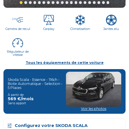
Caméra de recul
Carplay
Climatisation
Jantes alu
Régulateur de
vitesse
Tous les équipements de cette voiture
Skoda Scala -
Essence
-
116
Ch -
Boite
Automatique
-
Selection
-
5
Places
À partir de
569
€/mois
Sans apport
Voir les photos
Configurez votre
SKODA SCALA