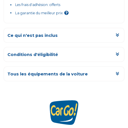
Les frais d'adhésion: offerts
La garantie du meilleur prix
Ce qui n'est pas inclus
Les km parcourus au-delà du forfait mensuel
L'assurance, obligatoirement tous risques
Conditions d'éligibilité
Tout ce qui est de votre responsabilité, ou fortuit (erreurs de
carburant, pertes de clés...)
Tous les équipements de la voiture
Les frais de livraison et de retour - cf. conditions générales
2 prises USB-C 45W AR
3ème appuie-tête AR à la place centrale
Accoudoir AV Jumbobox avec surpiqûres
Aide au démarrage en côte
Airbags frontaux conducteur et passager, déconnectable
côté passager