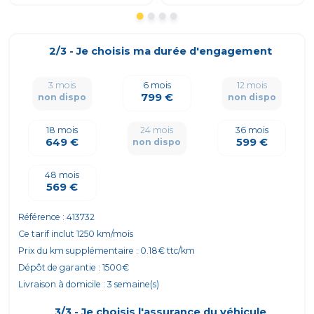
2/3 - Je choisis ma durée d'engagement
3 mois
12 mois
6 mois
799 €
non dispo
non dispo
24 mois
18 mois
36 mois
649 €
599 €
non dispo
48 mois
569 €
Référence :
413732
Ce tarif inclut
1250
km/mois
Prix du km supplémentaire :
0.18
€ ttc/km
Dépôt de garantie :
1500
€
Livraison à domicile :
3
semaine(s)
3/3 - Je choisis l'assurance du véhicule