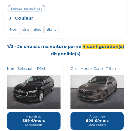
Réinitialiser les filtres
Couleur
Noir
Gris
Bleu
Blanc
1/3 - Je choisis ma voiture parmi
4
configuration(s)
disponible(s)
Noir - Selection - 116 ch
Gris - Monte-Carlo - 116 ch
À partir de
À partir de
569 €/mois
609 €/mois
Sans apport
Sans apport