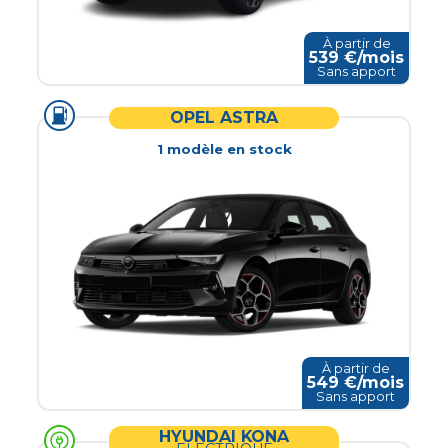
À partir de
539
€/mois
Sans apport
OPEL ASTRA
1
modèle
en stock
À partir de
549
€/mois
Sans apport
HYUNDAI KONA