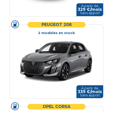
À partir de
329
€/mois
Sans apport
PEUGEOT 208
2
modèle
s
en stock
À partir de
339
€/mois
Sans apport
OPEL CORSA