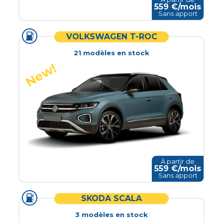
559
€/mois
Sans apport
VOLKSWAGEN T-ROC
21
modèle
s
en stock
À partir de
559
€/mois
Sans apport
SKODA SCALA
3
modèle
s
en stock