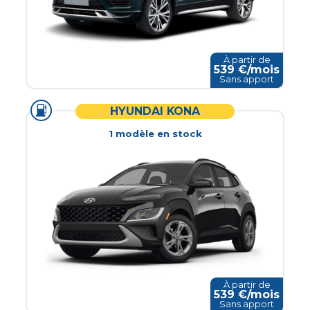
À partir de
539
€/mois
Sans apport
HYUNDAI KONA
1
modèle
en stock
À partir de
539
€/mois
Sans apport