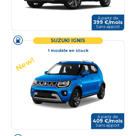
À partir de
399
€/mois
Sans apport
SUZUKI IGNIS
1
modèle
en stock
À partir de
409
€/mois
Sans apport