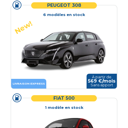
PEUGEOT 308
6
modèle
s
en stock
À partir de
569
€/mois
LIVRAISON EXPRESS
Sans apport
FIAT 500
1
modèle
en stock