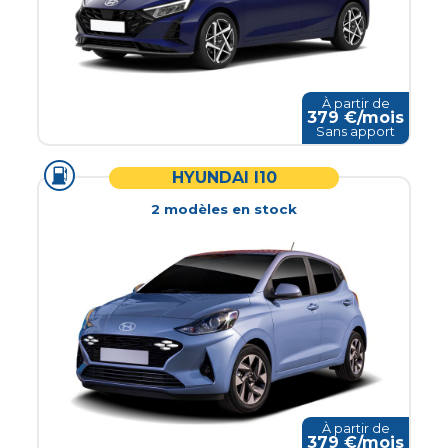
À partir de
379
€/mois
Sans apport
HYUNDAI I10
2
modèle
s
en stock
À partir de
379
€/mois