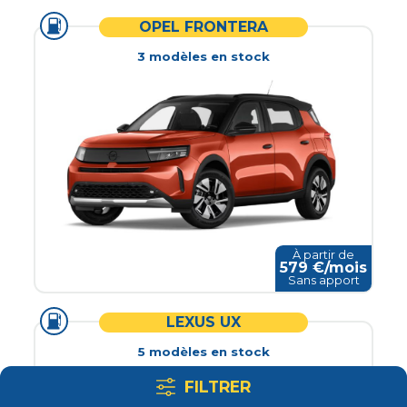
OPEL FRONTERA
3
modèle
s
en stock
À partir de
579
€/mois
Sans apport
LEXUS UX
5
modèle
s
en stock
FILTRER