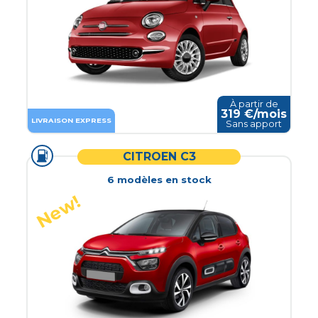
À partir de
319
€/mois
LIVRAISON EXPRESS
Sans apport
CITROEN C3
6
modèle
s
en stock