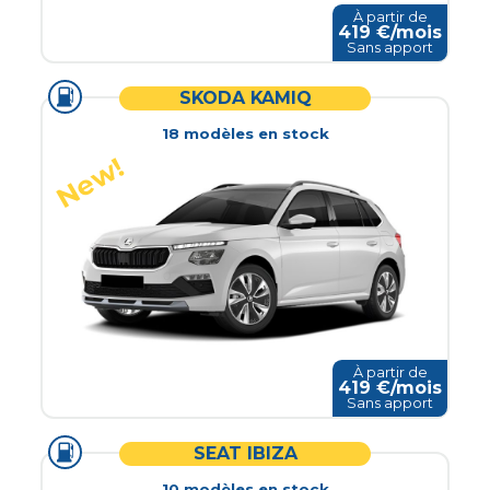
À partir de
419
€/mois
Sans apport
SKODA KAMIQ
18
modèle
s
en stock
À partir de
419
€/mois
Sans apport
SEAT IBIZA
10
modèle
s
en stock