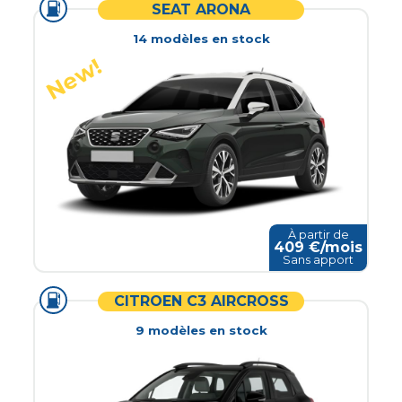
SEAT ARONA
14
modèle
s
en stock
À partir de
409
€/mois
Sans apport
CITROEN C3 AIRCROSS
9
modèle
s
en stock