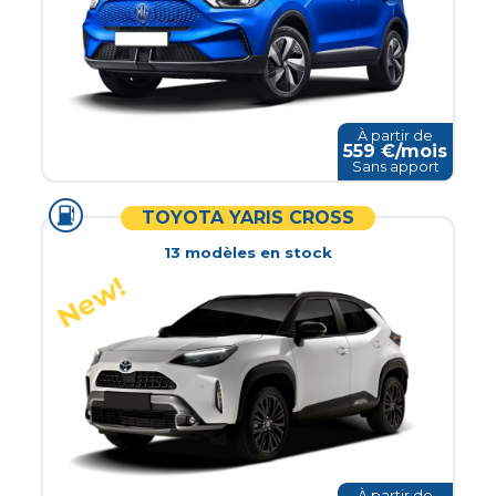
À partir de
559
€/mois
Sans apport
TOYOTA YARIS CROSS
13
modèle
s
en stock
À partir de