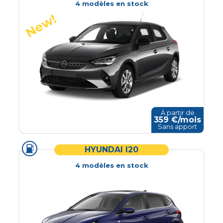
4
modèle
s
en stock
À partir de
359
€/mois
Sans apport
HYUNDAI I20
4
modèle
s
en stock