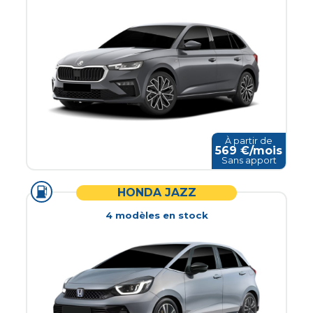
À partir de
569
€/mois
Sans apport
HONDA JAZZ
4
modèle
s
en stock