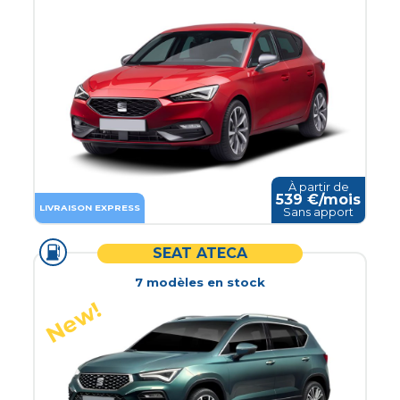
À partir de
539
€/mois
LIVRAISON EXPRESS
Sans apport
SEAT ATECA
7
modèle
s
en stock