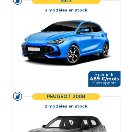
MG3
3
modèle
s
en stock
À partir de
489
€/mois
Sans apport
PEUGEOT 2008
2
modèle
s
en stock