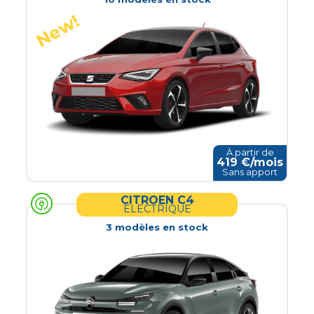
À partir de
419
€/mois
Sans apport
CITROEN C4
ELECTRIQUE
3
modèle
s
en stock