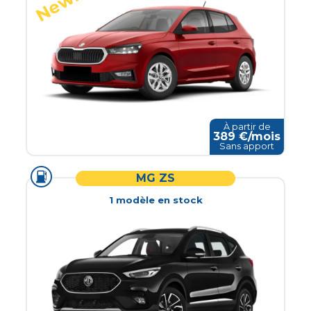
À partir de
389
€/mois
Sans apport
MG ZS
1
modèle
en stock