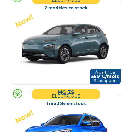
ELECTRIQUE
2
modèle
s
en stock
À partir de
559
€/mois
Sans apport
MG ZS
ELECTRIQUE
1
modèle
en stock