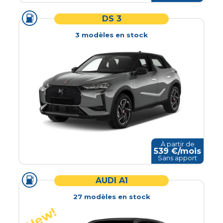
DS 3
3
modèle
s
en stock
À partir de
539
€/mois
Sans apport
AUDI A1
27
modèle
s
en stock