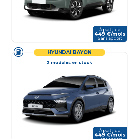
À partir de
449
€/mois
Sans apport
HYUNDAI BAYON
2
modèle
s
en stock
À partir de
449
€/mois