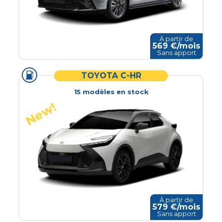
À partir de
569
€/mois
Sans apport
TOYOTA C-HR
15
modèle
s
en stock
À partir de
579
€/mois
Sans apport