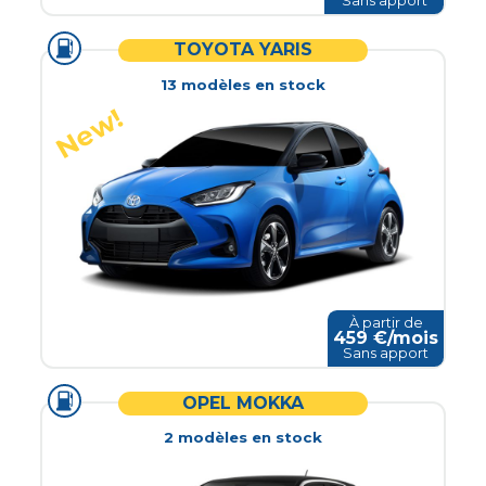
Sans apport
TOYOTA YARIS
13
modèle
s
en stock
À partir de
459
€/mois
Sans apport
OPEL MOKKA
2
modèle
s
en stock