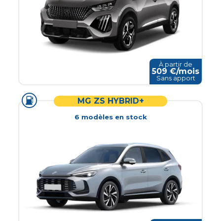
À partir de
509
€/mois
Sans apport
MG ZS HYBRID+
6
modèle
s
en stock