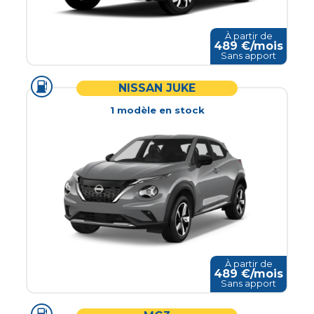
À partir de
489
€/mois
Sans apport
NISSAN JUKE
1
modèle
en stock
À partir de
489
€/mois
Sans apport