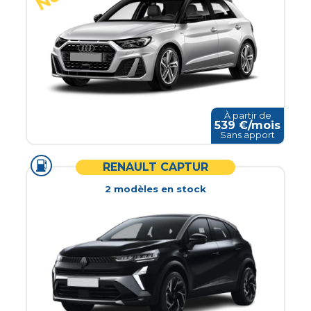
À partir de
539
€/mois
Sans apport
RENAULT CAPTUR
2
modèle
s
en stock