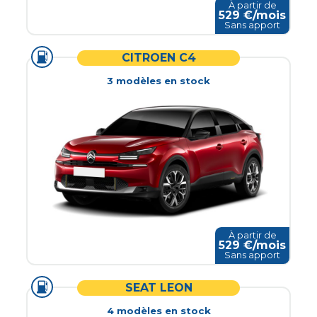
À partir de
529
€/mois
Sans apport
CITROEN C4
3
modèle
s
en stock
À partir de
529
€/mois
Sans apport
SEAT LEON
4
modèle
s
en stock