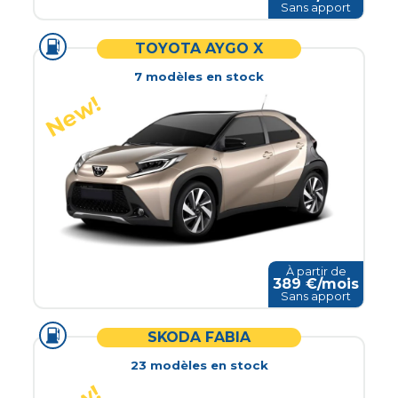
Sans apport
TOYOTA AYGO X
7
modèle
s
en stock
À partir de
389
€/mois
Sans apport
SKODA FABIA
23
modèle
s
en stock