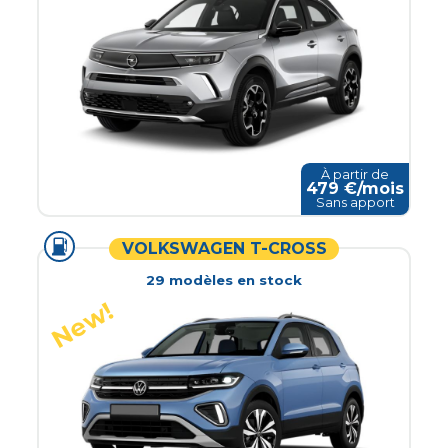
À partir de
479
€/mois
Sans apport
VOLKSWAGEN T-CROSS
29
modèle
s
en stock