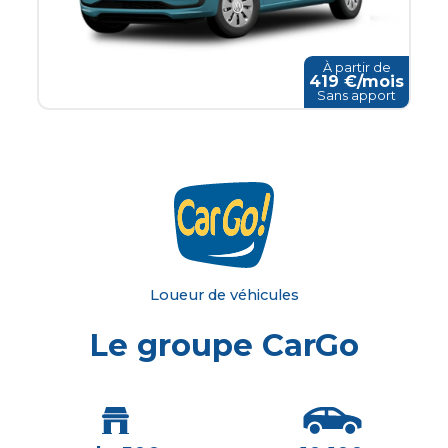
À partir de
419
€/mois
Sans apport
Loueur de véhicules
Le groupe CarGo