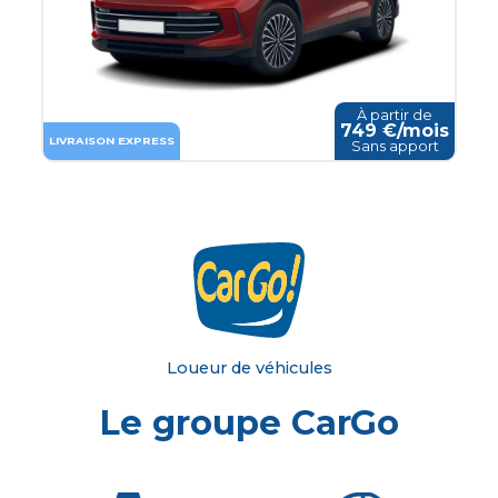
À partir de
749
€/mois
LIVRAISON EXPRESS
Sans apport
Loueur de véhicules
Le groupe CarGo