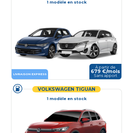
1
modèle
en stock
À partir de
679
€/mois
LIVRAISON EXPRESS
Sans apport
VOLKSWAGEN TIGUAN
1
modèle
en stock