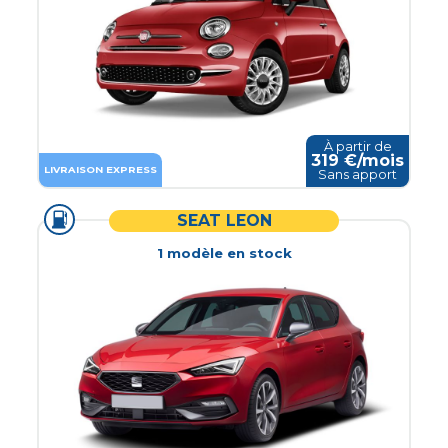
À partir de
319
€/mois
LIVRAISON EXPRESS
Sans apport
SEAT LEON
1
modèle
en stock