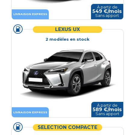
À partir de
549
€/mois
LIVRAISON EXPRESS
Sans apport
LEXUS UX
2
modèle
s
en stock
À partir de
589
€/mois
LIVRAISON EXPRESS
Sans apport
SELECTION COMPACTE