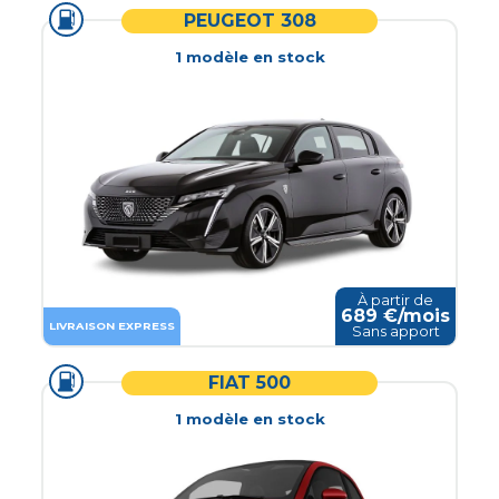
PEUGEOT 308
1
modèle
en stock
À partir de
689
€/mois
LIVRAISON EXPRESS
Sans apport
FIAT 500
1
modèle
en stock