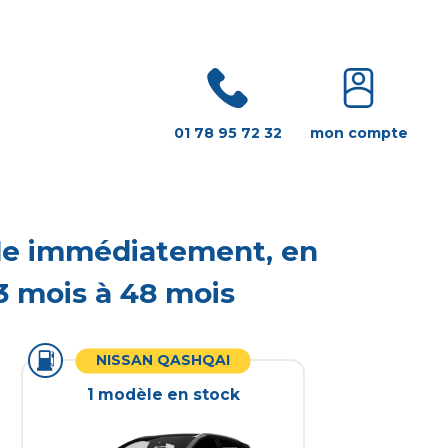
01 78 95 72 32
mon compte
ble immédiatement, en
3 mois à 48 mois
NISSAN QASHQAI
1
modèle
en stock