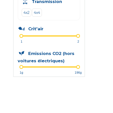
Transmission
4x2
4x4
Crit'air
1
2
Emissions CO2 (hors
voitures électriques)
1g
196g