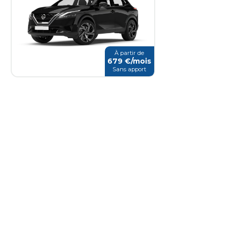
À partir de
679
€/mois
Sans apport